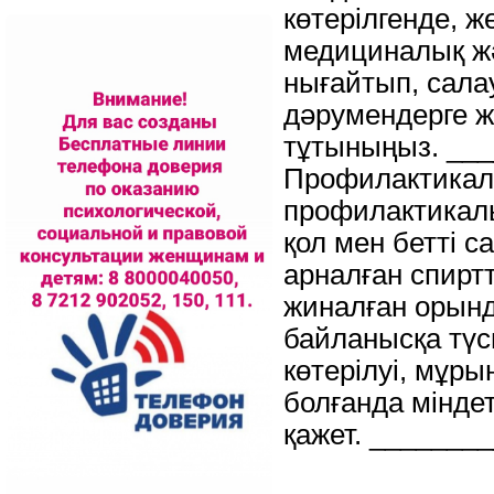
көтерілгенде, 
медициналық жәр
нығайтып, сала
дәрумендерге ж
тұтыныңыз. __
Профилактикалы
профилактикалық
қол мен бетті с
арналған спиртт
жиналған орынд
байланысқа түс
көтерілуі, мұры
болғанда мінде
қажет. _______