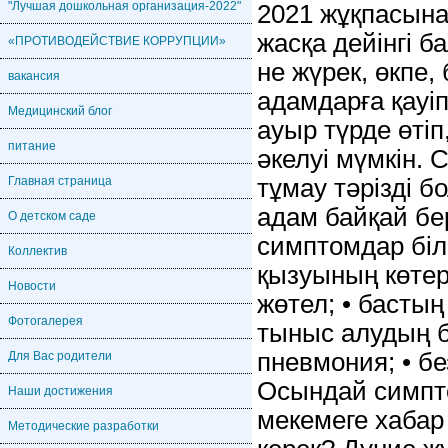
"Лучшая дошкольная организация-2022"
2021 жұқпасынан
жасқа дейінгі ба
«ПРОТИВОДЕЙСТВИЕ КОРРУПЦИИ»
не жүрек, өкпе
вакансия
адамдарға қауі
Медицинский блог
ауыр түрде өті
питание
әкелуі мүмкін. 
Главная страница
тұмау тәрізді б
адам байқай бер
О детском саде
симптомдар білі
Коллектив
қызуының көтері
Новости
жөтел; • бастың
Фотогалерея
тыныс алудың б
пневмония; • без
Для Вас родители
Осындай симпт
Наши достижения
мекемеге хабар 
Методические разработки