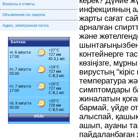
керек? Дүние ж
Вопросы и ответы
инфекцияның ал
Объявления гос.закупок
жарты сағат са
арналған спиртт
Адрес, электронная почта
және жөтелгенд
Балхаш
шынтағыңызбен
контейнерге та
көзіңізге, мұрн
вирустың "кіріс
температура жә
симптомдары ба
жиналатын қоға
бармай, үйде о
алыспай, қашықт
ашып, ауаны таз
пайдаланбаған ж