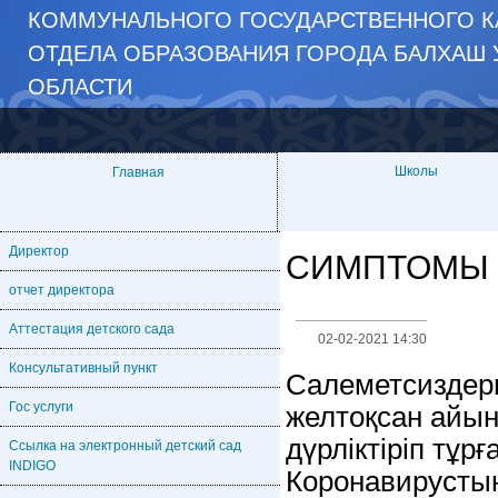
КОММУНАЛЬНОГО ГОСУДАРСТВЕННОГО К
ОТДЕЛА ОБРАЗОВАНИЯ ГОРОДА БАЛХАШ 
ОБЛАСТИ
Школы
Главная
Директор
СИМПТОМЫ C
отчет директора
Аттестация детского сада
02-02-2021 14:30
Консультативный пункт
Салеметсиздерм
Гос услуги
желтоқсан айын
дүрліктіріп тұр
Ссылка на электронный детский сад
INDIGO
Коронавирустың