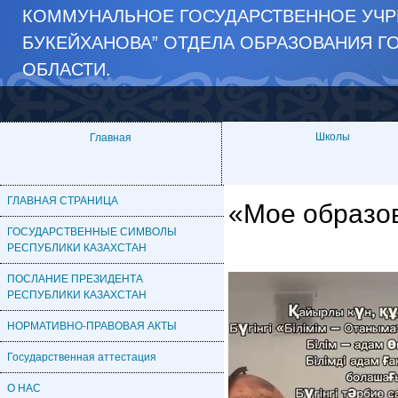
КОММУНАЛЬНОЕ ГОСУДАРСТВЕННОЕ УЧРЕ
БУКЕЙХАНОВА” ОТДЕЛА ОБРАЗОВАНИЯ Г
ОБЛАСТИ.
Школы
Главная
ГЛАВНАЯ СТРАНИЦА
«Мое образо
ГОСУДАРСТВЕННЫЕ СИМВОЛЫ
РЕСПУБЛИКИ КАЗАХСТАН
ПОСЛАНИЕ ПРЕЗИДЕНТА
РЕСПУБЛИКИ КАЗАХСТАН
НОРМАТИВНО-ПРАВОВАЯ АКТЫ
Государственная аттестация
О НАС