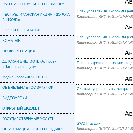
Ав
РАБОТА СОЦИАЛЬНОГО ПЕДАГОГА
План управления школой-лицеем
РЕСПУБЛИКАНСКАЯ АКЦИЯ «ДОРОГА
Категория:
ВНУТРИШКОЛЬНЫЙ
В ШКОЛУ»
Ав
ШКОЛЬНОЕ ПИТАНИЕ
План управления школой-лицеем
ВОЖАТЫЙ
Категория:
ВНУТРИШКОЛЬНЫЙ
ПРОФОРЕНТАЦИЯ
Ав
ДЕТСКАЯ БИБЛИОТЕКА: Проект
План внутреннего школьно-лицей
«Читающая нация»
Категория:
ВНУТРИШКОЛЬНЫЙ
Медиа-класс «ЖАС ӨРКЕН»
Ав
ОБЪЯВЛЕНИЕ ГОС ЗАКУПОК
Система управления и контроля
Категория:
ВНУТРИШКОЛЬНЫЙ
ВИДЕОУРОКИ
ОТКРЫТЫЙ БЮДЖЕТ
Ав
ГОСУДАРСТВЕННЫЕ УСЛУГИ
SWOT талдау
Категория:
ВНУТРИШКОЛЬНЫЙ
ОРГАНИЗАЦИЯ ЛЕТНЕГО ОТДЫХА