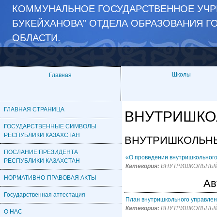
КОММУНАЛЬНОЕ ГОСУДАРСТВЕННОЕ УЧРЕ
БУКЕЙХАНОВА” ОТДЕЛА ОБРАЗОВАНИЯ Г
ОБЛАСТИ.
Школы
Главная
ГЛАВНАЯ СТРАНИЦА
ВНУТРИШКО
ГОСУДАРСТВЕННЫЕ СИМВОЛЫ
РЕСПУБЛИКИ КАЗАХСТАН
ВНУТРИШКОЛЬН
ПОСЛАНИЕ ПРЕЗИДЕНТА
«О проведении внутришкольного
РЕСПУБЛИКИ КАЗАХСТАН
Категория:
ВНУТРИШКОЛЬНЫЙ
НОРМАТИВНО-ПРАВОВАЯ АКТЫ
Ав
Государственная аттестация
План внутришкольного управлен
Категория:
ВНУТРИШКОЛЬНЫЙ
О НАС