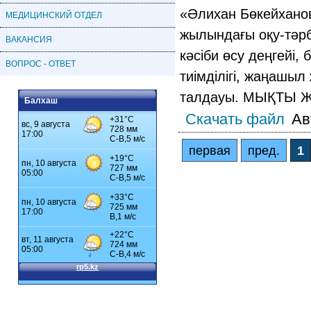
«Әлихан Бөкейхано
МЕДИЦИНСКИЙ ОТДЕЛ
жылындағы оқу-тәрб
ВАКАНСИЯ
кәсіби өсу деңгейі,
ВОПРОС - ОТВЕТ
тиімділігі, жаңашы
талдауы. МЫҚТЫ 
Балхаш
Скачать файл
Ав
первая
пред.
1