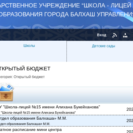
РСТВЕННОЕ УЧРЕЖДЕНИЕ “ШКОЛА - ЛИЦЕЙ
 ОБРАЗОВАНИЯ ГОРОДА БАЛХАШ УПРАВЛЕНИ
Вход
Школы
Детские сады
ТКРЫТЫЙ БЮДЖЕТ
тегория:
Открытый бюджет
У "Школа-лицей №15 имени Алихана Букейханова"
202
 "Школа-лицей №15 имени Алихана Букейханова"
тдел образования Балхаша» М.М.
202
дел образования Балхаша» М.М.
атное расписание мини центра
202