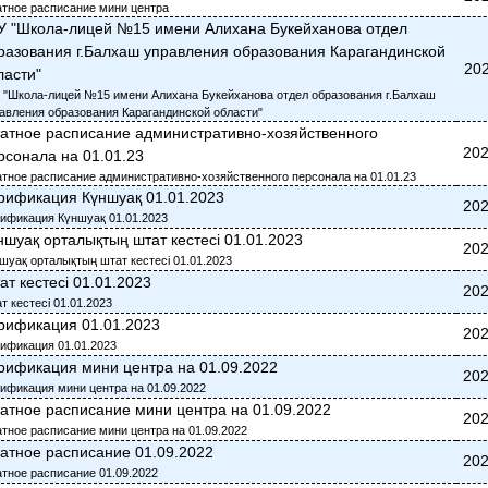
тное расписание мини центра
У "Школа-лицей №15 имени Алихана Букейханова отдел
разования г.Балхаш управления образования Карагандинской
202
ласти"
 "Школа-лицей №15 имени Алихана Букейханова отдел образования г.Балхаш
авления образования Карагандинской области"
атное расписание административно-хозяйственного
202
рсонала на 01.01.23
тное расписание административно-хозяйственного персонала на 01.01.23
рификация Күншуақ 01.01.2023
202
ификация Күншуақ 01.01.2023
ншуақ орталықтың штат кестесі 01.01.2023
202
шуақ орталықтың штат кестесі 01.01.2023
ат кестесі 01.01.2023
202
т кестесі 01.01.2023
рификация 01.01.2023
202
ификация 01.01.2023
рификация мини центра на 01.09.2022
202
ификация мини центра на 01.09.2022
атное расписание мини центра на 01.09.2022
202
тное расписание мини центра на 01.09.2022
атное расписание 01.09.2022
202
тное расписание 01.09.2022