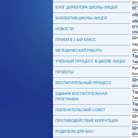
Шта
БЛОГ ДИРЕКТОРА ШКОЛЫ-ЛИЦЕЙ
КГ
об
КОЛЛЕКТИВ ШКОЛЫ-ЛИЦЕЯ
об
КГУ
НОВОСТИ
упр
Шт
ПРИЕМ В 1-ЫЙ КЛАСС
пе
Шта
МЕТОДИЧЕСКИЙ РАБОТА
Та
УЧЕБНЫЙ ПРОЦЕСС В ШКОЛЕ-ЛИЦЕЕ
Тар
Кү
ПРОЕКТЫ
Күн
Шт
ВОСПИТАТЕЛЬНЫЙ ПРОЦЕСС
Шта
Та
ЕДИНАЯ ВОСПИТАТЕЛЬНАЯ
Тар
ПРОГРАММА
Та
ПОПЕЧИТЕЛЬСКИЙ СОВЕТ
Тар
Шт
ПРОТИВОДЕЙСТВИЕ КОРРУПЦИИ
Шта
Шт
РОДИТЕЛИ ДЛЯ ВАС!
Шта