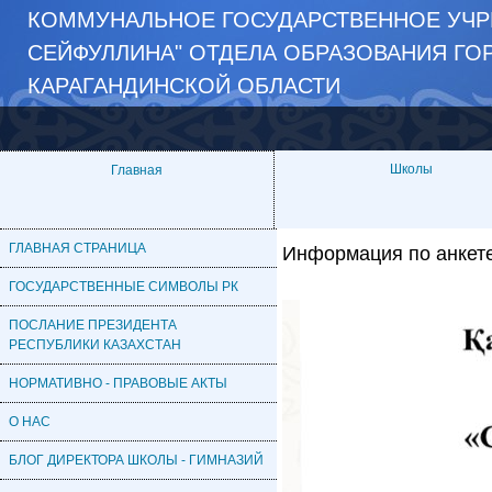
КОММУНАЛЬНОЕ ГОСУДАРСТВЕННОЕ УЧР
СЕЙФУЛЛИНА" ОТДЕЛА ОБРАЗОВАНИЯ ГО
КАРАГАНДИНСКОЙ ОБЛАСТИ
Школы
Главная
ГЛАВНАЯ СТРАНИЦА
Информация по анкете 
ГОСУДАРСТВЕННЫЕ СИМВОЛЫ РК
ПОСЛАНИЕ ПРЕЗИДЕНТА
РЕСПУБЛИКИ КАЗАХСТАН
НОРМАТИВНО - ПРАВОВЫЕ АКТЫ
О НАС
БЛОГ ДИРЕКТОРА ШКОЛЫ - ГИМНАЗИЙ