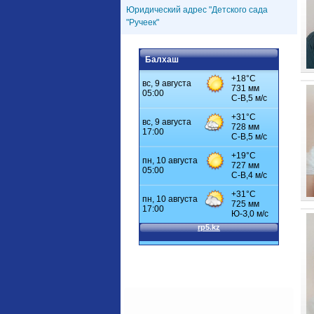
Юридический адрес "Детского сада
"Ручеек"
Балхаш