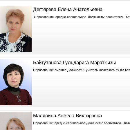
Дегтярева Елена Анатольевна
Образование: средне-специальное Должность: воспитатель Кат
Байгутанова Гульдарига Мараткызы
Образование: высшее Должность: учитель казахского языка Кате
Малявина Анжела Викторовна
Образование: средне-специальное Должность: воспитатель Кате