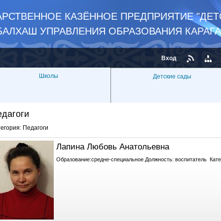
РСТВЕННОЕ КАЗЁННОЕ ПРЕДПРИЯТИЕ "ДЕТС
БАЛХАШ УПРАВЛЕНИЯ ОБРАЗОВАНИЯ КАРАГ
Вход
Школы
Детские сады
едагоги
тегория:
Педагоги
Лапина Любовь Анатольевна
Образование:средне-специальное Должность: воспитатель Кате