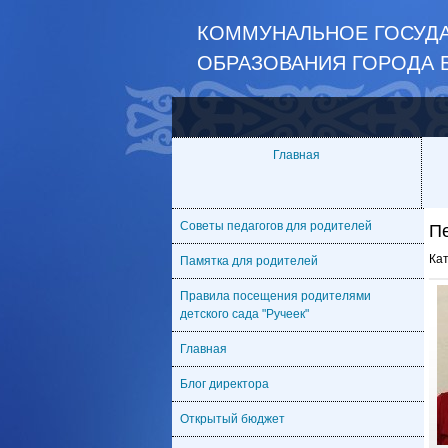
КОММУНАЛЬНОЕ ГОСУДА
ОБРАЗОВАНИЯ ГОРОДА 
Главная
Советы педагогов для родителей
П
Ка
Памятка для родителей
Правила посещения родителями
детского сада "Ручеек"
Главная
Блог директора
Открытый бюджет