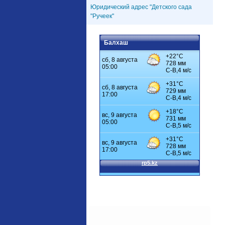
Юридический адрес "Детского сада
"Ручеек"
Балхаш