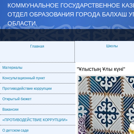
КОММУНАЛЬНОЕ ГОСУДАРСТВЕННОЕ КАЗЁ
ОТДЕЛ ОБРАЗОВАНИЯ ГОРОДА БАЛХАШ У
ОБЛАСТИ.
Школы
Главная
Материалы
"Ұлыстың Ұлы күні"
Консультационный пункт
Противодействие коррупции
Открытый бюжет
Вакансии
«ПРОТИВОДЕЙСТВИЕ КОРРУПЦИИ»
О детском саде