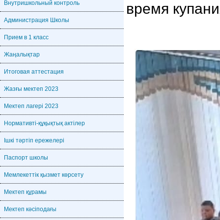
Внутришкольный контроль
время купани
Администрация Школы
Прием в 1 класс
Жаңалықтар
Итоговая аттестация
Жазғы мектеп 2023
Мектеп лагері 2023
Нормативті-құқықтық актілер
Ішкі тәртіп ережелері
Паспорт школы
Мемлекеттік қызмет көрсету
Мектеп құрамы
Мектеп кәсіподағы