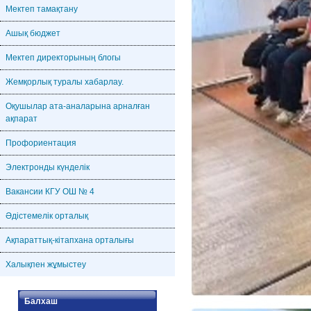
Мектеп тамақтану
Ашық бюджет
Мектеп директорының блогы
Жемқорлық туралы хабарлау.
Оқушылар ата-аналарына арналған
ақпарат
Профориентация
Электронды күнделік
Вакансии КГУ ОШ № 4
Әдістемелік орталық
Ақпараттық-кітапхана орталығы
Халықпен жұмыстеу
Балхаш