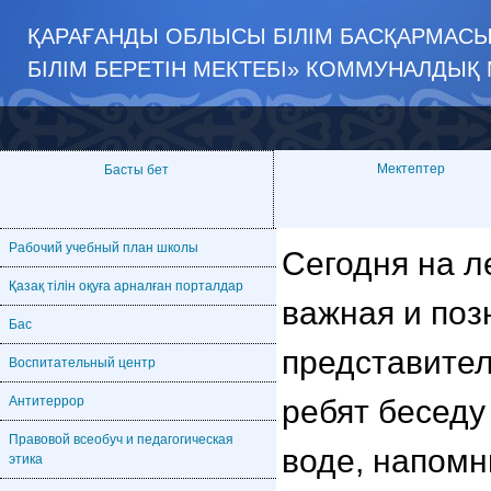
ҚАРАҒАНДЫ ОБЛЫСЫ БІЛІМ БАСҚАРМАСЫ
БІЛІМ БЕРЕТІН МЕКТЕБІ» КОММУНАЛДЫҚ
Мектептер
Басты бет
Рабочий учебный план школы
Сегодня на л
Қазақ тілін оқуға арналған порталдар
важная и поз
Бас
представите
Воспитательный центр
ребят беседу
Антитеррор
Правовой всеобуч и педагогическая
воде, напомн
этика