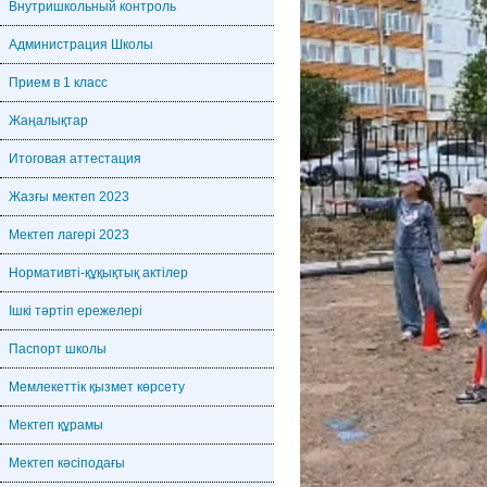
Внутришкольный контроль
Администрация Школы
Прием в 1 класс
Жаңалықтар
Итоговая аттестация
Жазғы мектеп 2023
Мектеп лагері 2023
Нормативті-құқықтық актілер
Ішкі тәртіп ережелері
Паспорт школы
Мемлекеттік қызмет көрсету
Мектеп құрамы
Мектеп кәсіподағы