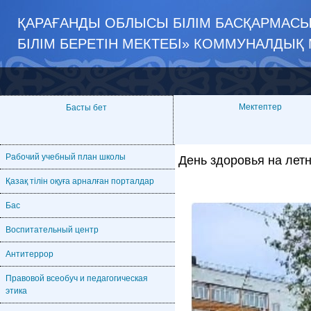
ҚАРАҒАНДЫ ОБЛЫСЫ БІЛІМ БАСҚАРМАСЫ
БІЛІМ БЕРЕТІН МЕКТЕБІ» КОММУНАЛДЫҚ
Мектептер
Басты бет
Рабочий учебный план школы
День здоровья на лет
Қазақ тілін оқуға арналған порталдар
Бас
Воспитательный центр
Антитеррор
Правовой всеобуч и педагогическая
этика