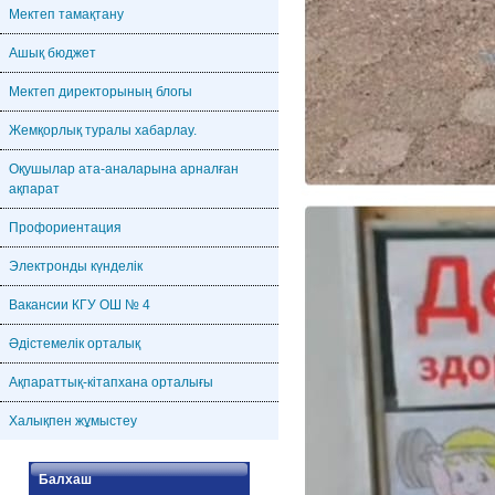
Мектеп тамақтану
Ашық бюджет
Мектеп директорының блогы
Жемқорлық туралы хабарлау.
Оқушылар ата-аналарына арналған
ақпарат
Профориентация
Электронды күнделік
Вакансии КГУ ОШ № 4
Әдістемелік орталық
Ақпараттық-кітапхана орталығы
Халықпен жұмыстеу
Балхаш