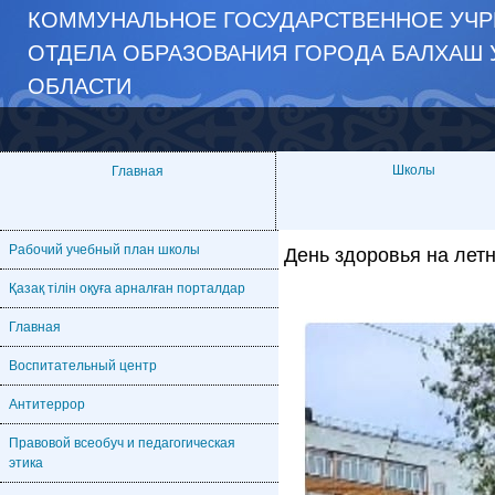
КОММУНАЛЬНОЕ ГОСУДАРСТВЕННОЕ УЧР
ОТДЕЛА ОБРАЗОВАНИЯ ГОРОДА БАЛХАШ 
ОБЛАСТИ
Школы
Главная
Рабочий учебный план школы
День здоровья на лет
Қазақ тілін оқуға арналған порталдар
Главная
Воспитательный центр
Антитеррор
Правовой всеобуч и педагогическая
этика