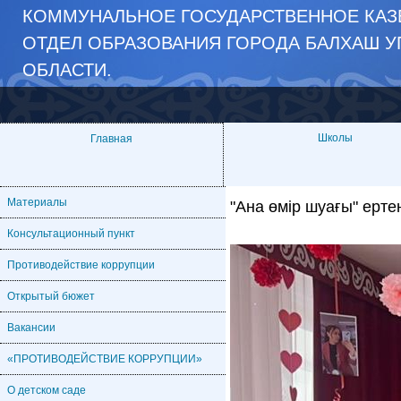
КОММУНАЛЬНОЕ ГОСУДАРСТВЕННОЕ КАЗЁ
ОТДЕЛ ОБРАЗОВАНИЯ ГОРОДА БАЛХАШ У
ОБЛАСТИ.
Школы
Главная
Материалы
"Ана өмір шуағы" ертең
Консультационный пункт
Противодействие коррупции
Открытый бюжет
Вакансии
«ПРОТИВОДЕЙСТВИЕ КОРРУПЦИИ»
О детском саде