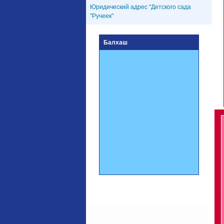
Юридический адрес "Детского сада
"Ручеек"
Балхаш