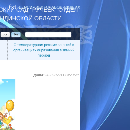
ВЕРСИЯ ДЛЯ СЛАБОВИДЯЩИХ
КИЙ САД "РУЧЕЁК" ОТДЕЛ
АНДИНСКОЙ ОБЛАСТИ.
Kz
Ru
О температурном режиме занятий в
организациях образования в зимний
период
Дата:
2025-02-03 19:23:28