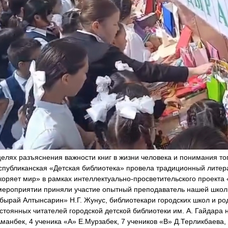
целях разъяснения важности книг в жизни человека и понимания тог
спубликанская «Детская библиотека» провела традиционный литер
коряет мир» в рамках интеллектуально-просветительского проекта
мероприятии приняли участие опытный преподаватель нашей школы
бырай Алтынсарин» Н.Г. Жунус, библиотекари городских школ и ро
стоянных читателей городской детской библиотеки им. А. Гайдара н
Аманбек, 4 ученика «А» Е.Мурзабек, 7 учеников «В» Д.Терликбаева,