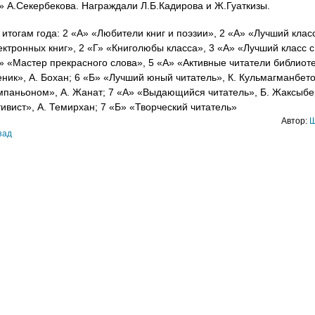
» А.Секербекова. Награждали Л.Б.Кадирова и Ж.Гуаткизы.
 итогам года: 2 «А» «Любители книг и поэзии», 2 «А» «Лучший клас
ектронных книг», 2 «Г» «Книголюбы класса», 3 «А» «Лучший класс 
» «Мастер прекрасного слова», 5 «А» «Активные читатели библиоте
еник», А. Бохан; 6 «Б» «Лучший юный читатель», К. Кульмагманбето
мпаньоном», А. Жанат; 7 «А» «Выдающийся читатель», Б. Жаксыбе
тивист», А. Темирхан; 7 «Б» «Творческий читатель
»
Автор:
Ш
зад