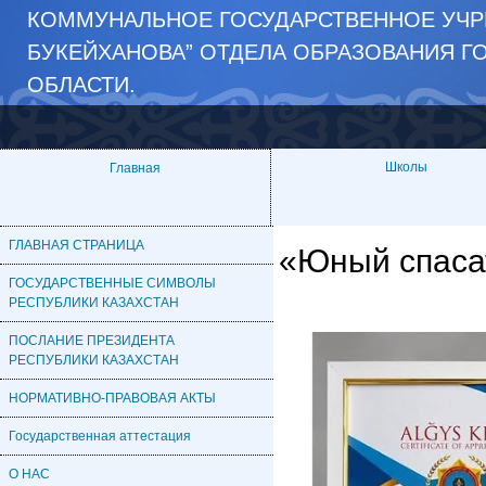
КОММУНАЛЬНОЕ ГОСУДАРСТВЕННОЕ УЧРЕ
БУКЕЙХАНОВА” ОТДЕЛА ОБРАЗОВАНИЯ Г
ОБЛАСТИ.
Школы
Главная
ГЛАВНАЯ СТРАНИЦА
«Юный спаса
ГОСУДАРСТВЕННЫЕ СИМВОЛЫ
РЕСПУБЛИКИ КАЗАХСТАН
ПОСЛАНИЕ ПРЕЗИДЕНТА
РЕСПУБЛИКИ КАЗАХСТАН
НОРМАТИВНО-ПРАВОВАЯ АКТЫ
Государственная аттестация
О НАС