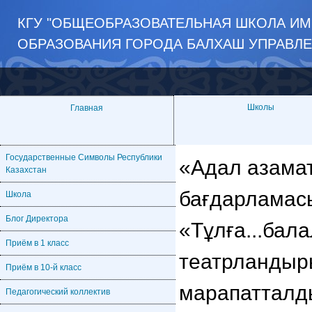
КГУ "ОБЩЕОБРАЗОВАТЕЛЬНАЯ ШКОЛА И
ОБРАЗОВАНИЯ ГОРОДА БАЛХАШ УПРАВЛЕ
Школы
Главная
Государственные Символы Республики
«Адал азамат
Казахстан
бағдарламас
Школа
Блог Директора
«Тұлға...бал
Приём в 1 класс
театрландыр
Приём в 10-й класс
марапатталд
Педагогический коллектив