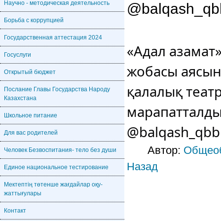
Научно - методическая деятельность
@balqash_qb
Борьба с коррупцией
Государственная аттестация 2024
«Адал азамат
Госуслуги
жобасы аясынд
Открытый бюджет
қалалық теат
Послание Главы Государства Народу
Казахстана
марапатталды
Школьное питание
@balqash_qb
Для вас родителей
Автор:
Общеоб
Человек Безвоспитания- тело без души
Назад
Единое национальное тестирование
Мектептің төтенше жағдайлар оқу-
жаттығулары
Контакт