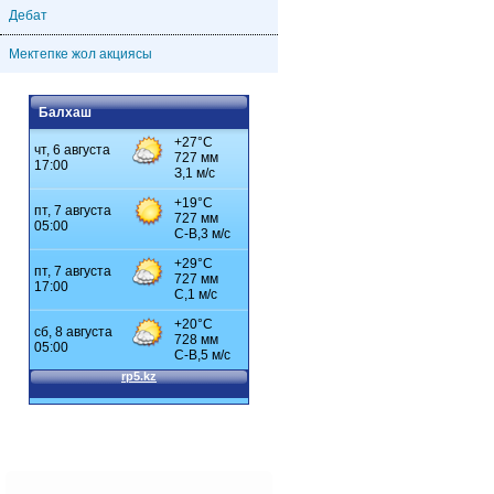
Дебат
Мектепке жол акциясы
Балхаш