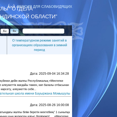
ВЕРСИЯ ДЛЯ СЛАБОВИДЯЩИХ
ЛЫ" ОТДЕЛА
АНДИНСКОЙ ОБЛАСТИ"
Kz
Ru
О температурном режиме занятий в
организациях образования в зимний
период
Дата:
2025-09-04 16:34:28
үйекке дейін жалпы Республикалық «Мектепке
е әлеуметтік жағдайы төмен, көп балалы отбасынан
өрсету, әлеуметтік себе...
ательная школа имени Бауыржана Момышулы
Дата:
2025-08-26 16:00:08
ндағы жалпы білім беретін мектебінің” 1 сыныпқа
жымына шын жүректен алғыс білдіреміз! «Мектепке