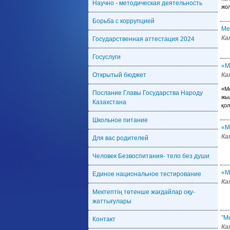
Научно - методическая деятельность
жол
Борьба с коррупцией
Ме
Ка
Государственная аттестация 2024
Госуслуги
«М
Открытый бюджет
Ка
«М
Послание Главы Государства Народу
жы
Казахстана
қол
Школьное питание
«М
Ка
Для вас родителей
Человек Безвоспитания- тело без души
«М
Единое национальное тестирование
Ка
Мектептің төтенше жағдайлар оқу-
жаттығулары
"М
Контакт
Ка