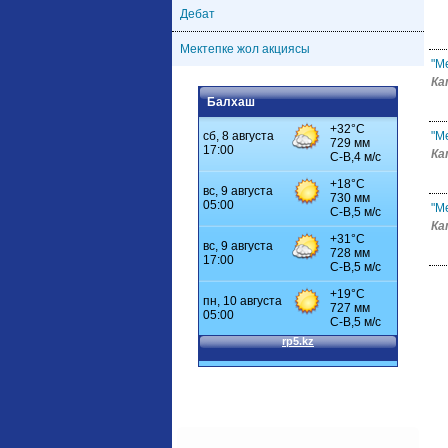
Дебат
Мектепке жол акциясы
"М
Ка
Балхаш
"М
Ка
"М
Ка