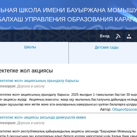
ЛЬНАЯ ШКОЛА ИМЕНИ БАУЫРЖАНА МОМЫШУ
БАЛХАШ УПРАВЛЕНИЯ ОБРАЗОВАНИЯ КАРАГ
Вход
Школы
Детские сады
ектепке жол акциясы
ектепке жол» акциясының орындалу барысы
тегория:
Дорога в школу
ектепке жол» акциясының орындалу барысы 2025 жылдын 1-тамызынан бастап 30 кырк
» акциясы жүріді. Акцияның максаты: жаңа оқу жылының басталуына дайындық кезінд
қан оқушылар мен жетім және ата-аналарының камқорынсыз қалған балаларға қолдау к
Автор:
Общеобразов
ектепке жол» акциясы аясында демеушілік көмек
тегория:
Дорога в школу
ектепке жол» республикалық қайырымдылық акциясы аясында “Бауыржан Момышұлы аты
етін 6 оқушысына оқу құралдарын алып беруге қолдау көрсеткені үшін Халық банк ұ