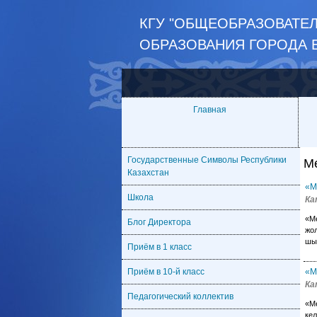
КГУ "ОБЩЕОБРАЗОВАТЕ
ОБРАЗОВАНИЯ ГОРОДА 
Главная
Государственные Символы Республики
М
Казахстан
«М
Школа
Ка
«М
Блог Директора
жол
шық
Приём в 1 класс
Приём в 10-й класс
«М
Ка
Педагогический коллектив
«М
кел