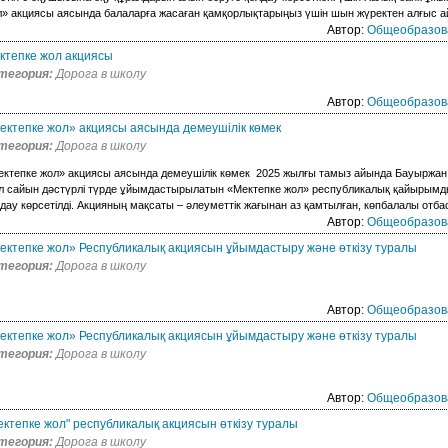
» акциясы аясында балаларға жасаған қамқорлықтарыңыз үшін шын жүректен алғыс ай
Автор:
Общеобразов
ктепке жол акциясы
тегория:
Дорога в школу
Автор:
Общеобразов
ектепке жол» акциясы аясында демеушілік көмек
тегория:
Дорога в школу
ектепке жол» акциясы аясында демеушілік көмек 2025 жылғы тамыз айында Бауыржан
л сайын дәстүрлі түрде ұйымдастырылатын «Мектепке жол» республикалық қайырымд
дау көрсетілді. Акцияның мақсаты – әлеуметтік жағынан аз қамтылған, көпбалалы отба
Автор:
Общеобразов
ектепке жол» Республикалық акциясын ұйымдастыру және өткізу туралы
тегория:
Дорога в школу
Автор:
Общеобразов
ектепке жол» Республикалық акциясын ұйымдастыру және өткізу туралы
тегория:
Дорога в школу
Автор:
Общеобразов
ектепке жол" республикалық акциясын өткізу туралы
тегория:
Дорога в школу