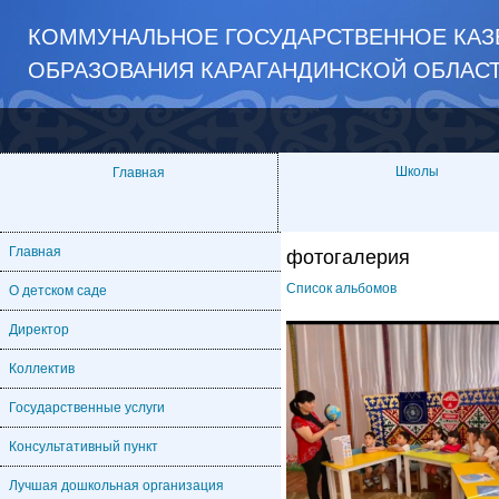
КОММУНАЛЬНОЕ ГОСУДАРСТВЕННОЕ КАЗ
ОБРАЗОВАНИЯ КАРАГАНДИНСКОЙ ОБЛАС
Школы
Главная
Главная
фотогалерия
Список альбомов
О детском саде
Директор
Коллектив
Государственные услуги
Консультативный пункт
Лучшая дошкольная организация