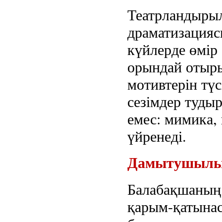
Театрландырыл
драматизацияс
күйлерде өмір 
орындай отыры
мотивтерін түс
сезімдер туды
емес: мимика, 
үйренеді.
Дамытушылық 
Балабақшаның
қарым-қатынас