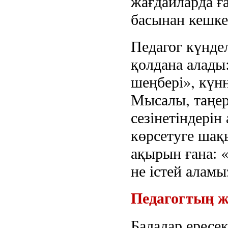
жағдайларда ға
басынан кешке
Педагог күнде
қолдана алады:
шеңбері», күнн
Мысалы, таңер
сезінетіндері
көрсетуге шақы
ақырын ғана: 
не істей алам
Педагогтың же
Балалар ересе