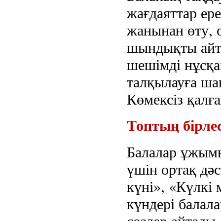
жағдаяттар ер
жанынан өту, 
шындықты айт
шешімді нұсқа
талқылауға шақ
Көмексіз қалға
Топтың бірле
Балалар ұжым
үшін ортақ дәс
күні», «Күлкі
күндері балал
сөздер айтады,