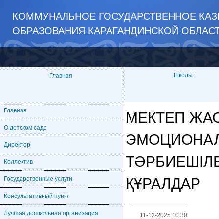
КОММУНАЛЬНОЕ ГОСУДАРСТВЕННОЕ КАЗ
ОБРАЗОВАНИЯ КАРАГАНДИНСКОЙ ОБЛАС
Школы
Главная
Главная
МЕКТЕП ЖАС
О детском саде
ЭМОЦИОНАЛ
Директор
ТӘРБИЕШІЛЕ
Коллектив
ҚҰРАЛДАР
Государственные услуги
Консультативный пункт
Лучшая дошкольная организация
11-12-2025 10:30