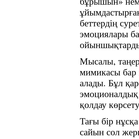
бұрышын» нем
ұйымдастырған
беттердің суре
эмоциялары ба
ойыншықтарды
Мысалы, таңерт
мимикасы бар 
алады. Бұл қа
эмоционалдық 
қолдау көрсету
Тағы бір нұсқа
сайын сол жер