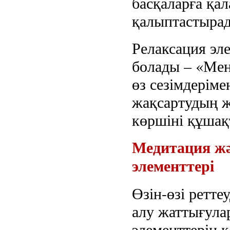
басқаларға қал
қалыптастыра
Релаксация эл
болады – «Мені
өз сезімдеріме
жақсартудың ж
көршіні құшақт
Медитация жә
элементтері
Өзін-өзі ретт
алу жаттығула
элементтерін 