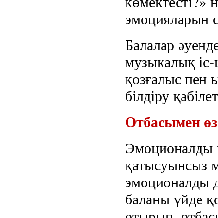
көмектесті?» 
эмоцияларын 
Балалар әуенде
музыкалық іс-
қозғалыс пен 
білдіру қабіле
Отбасымен өз
Эмоционалды и
қатысуынсыз м
эмоционалды д
баланы үйде қ
отырып, отбас