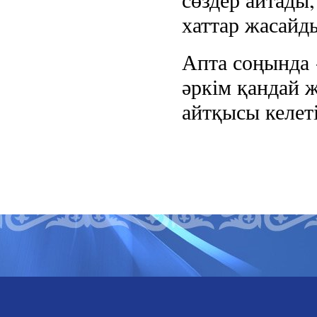
хаттар жасайд
Апта соңында 
әркім қандай 
айтқысы келеті