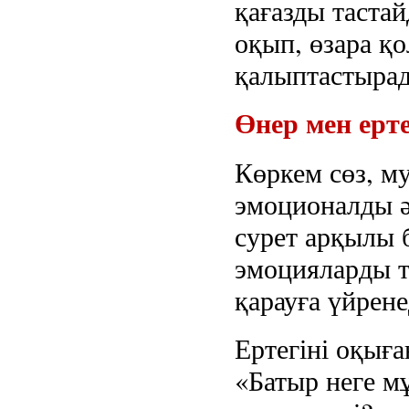
қағазды таста
оқып, өзара қ
қалыптастыра
Өнер мен ерте
Көркем сөз, м
эмоционалды әс
сурет арқылы 
эмоцияларды т
қарауға үйрене
Ертегіні оқыға
«Батыр неге м