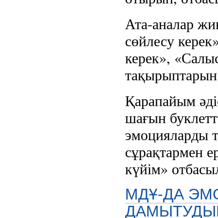
Ата-аналар жи
сөйлесу керек»
керек», «Салы
тақырыптарын 
Қарапайым әді
шағын буклетт
эмоцияларды т
сұрақтармен ер
күйім» отбасы
МДҰ-ДА ЭМ
ДАМЫТУДЫ