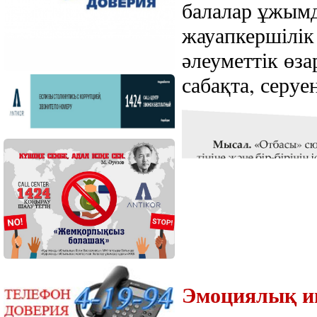
балалар ұжымд
жауапкершілі
әлеуметтік өза
сабақта, серуе
Эмоциялық ин