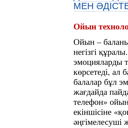
МЕН ӘДІСТЕ
Ойын технол
Ойын – балан
негізгі құрал
эмоцияларды т
көрсетеді, ал 
балалар бұл э
жағдайда пай
телефон» ойын
екіншісіне «қо
әңгімелесуші ж