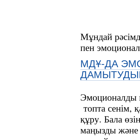
Мұндай рәсімд
пен эмоционал
МДҰ-ДА ЭМ
ДАМЫТУДЫ
Эмоционалды 
топта сенім, қ
құру. Бала өзі
маңызды және қ