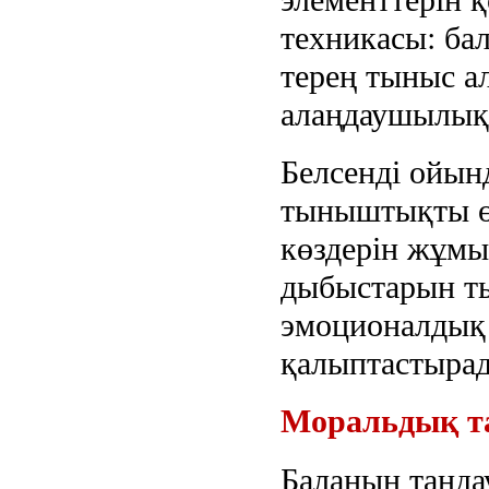
техникасы: ба
терең тыныс а
алаңдаушылық
Белсенді ойын
тыныштықты өт
көздерін жұмы
дыбыстарын ты
эмоционалдық к
қалыптастыра
Моральдық т
Баланың таңда