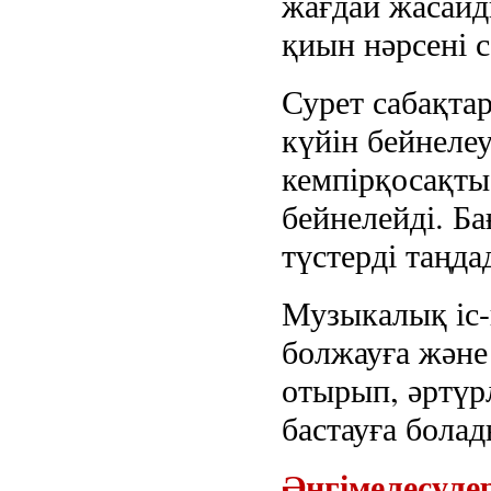
жағдай жасай
қиын нәрсені с
Сурет сабақта
күйін бейнелеу
кемпірқосақты
бейнелейді. Ба
түстерді таңда
Музыкалық іс-
болжауға және
отырып, әртүр
бастауға болад
Әңгімелесуле