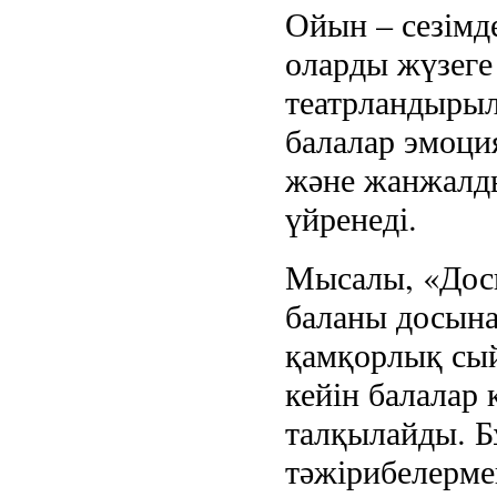
Ойын – сезімд
оларды жүзеге
театрландыры
балалар эмоция
және жанжалд
үйренеді.
Мысалы, «Дос
баланы досына 
қамқорлық сы
кейін балалар
талқылайды. 
тәжірибелермен