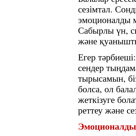
сезімтал. Сон
эмоционалды м
Сабырлы үн, с
және қуанышты
Егер тәрбиеші
сендер тыңдам
тырысамын, біз
болса, ол бала
жеткізуге бола
реттеу және се
Эмоционалды д