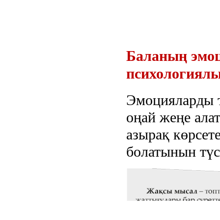
Баланың эмоц
психологиял
Эмоцияларды та
оңай жеңе ала
азырақ көрсете
болатынын түсі