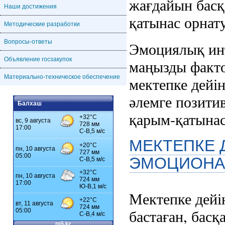
жағдайын басқ
Наши достижения
қатынас орнату
Методические разработки
Вопросы-ответы
Эмоциялық инт
Объявление госзакупок
маңызды факто
Материально-техническое обеспечение
мектепке дейін
әлемге позити
Балхаш
қарым-қатынас 
МЕКТЕПКЕ 
ЭМОЦИОНА
Мектепке дейін
бастаған, бас