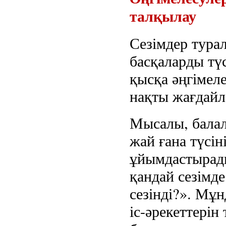
талқылау
Сезімдер турал
басқаларды түс
қысқа әңгімеле
нақты жағдайл
Мысалы, балал
жай ғана түсін
ұйымдастырад
қандай сезімде
сезінді?». Мұ
іс-әрекеттерін