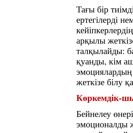
Тағы бір тиімд
ертегілерді не
кейіпкерлерді
арқылы жеткіз
талқылайды: б
қуанды, кім а
эмоциялардың 
жеткізе білу қ
Көркемдік-ш
Бейнелеу өнер
эмоционалды 