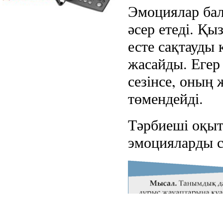
Эмоциялар бал
әсер етеді. Қ
есте сақтауды
жасайды. Егер
сезінсе, оның 
төмендейді.
Тәрбиеші оқы
эмоцияларды с