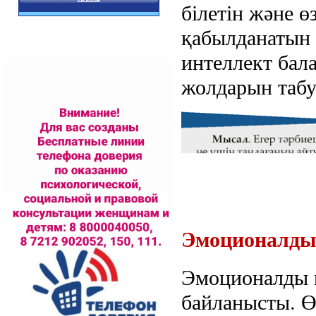
білетін және ө
қабылданатын 
интеллект бал
жолдарын табу
Эмоционалдық
Эмоционалды и
байланысты. Өз