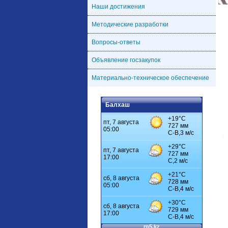
Наши достижения
Методические разработки
Вопросы-ответы
Объявление госзакупок
Материально-техническое обеспечение
Балхаш