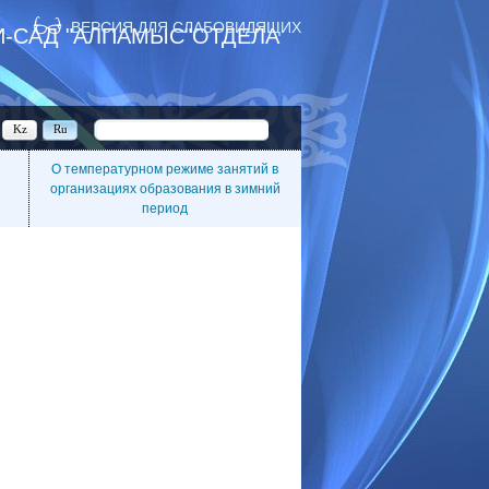
ВЕРСИЯ ДЛЯ СЛАБОВИДЯЩИХ
-САД "АЛПАМЫС"ОТДЕЛА
Kz
Ru
О температурном режиме занятий в
организациях образования в зимний
период