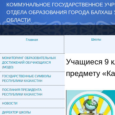
КОММУНАЛЬНОЕ ГОСУДАРСТВЕННОЕ УЧР
ОТДЕЛА ОБРАЗОВАНИЯ ГОРОДА БАЛХАШ 
ОБЛАСТИ
Школы
Главная
МОНИТОРИНГ ОБРАЗОВАТЕЛЬНЫХ
Учащиеся 9 к
ДОСТИЖЕНИЙ ОБУЧАЮЩИХСЯ
(МОДО)
предмету «Ка
ГОСУДАРСТВЕННЫЕ СИМВОЛЫ
РЕСПУБЛИКИ КАЗАХСТАН
ПОСЛАНИЯ ПРЕЗИДЕНТА
РЕСПУБЛИКИ КАЗАХСТАН
НОВОСТИ
ДИРЕКТОР ШКОЛЫ