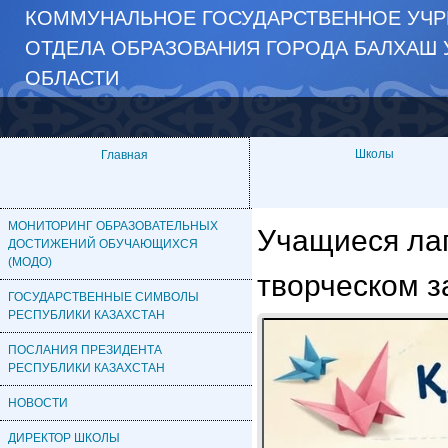
КОММУНАЛЬНОЕ ГОСУДАРСТВЕННОЕ УЧР
ОТДЕЛА ОБРАЗОВАНИЯ ГОРОДА БАЛХАШ 
ОБЛАСТИ
Школы
Главная
МОНИТОРИНГ ОБРАЗОВАТЕЛЬНЫХ
Учащиеся лаг
ДОСТИЖЕНИЙ ОБУЧАЮЩИХСЯ
(МОДО)
творческом з
ГОСУДАРСТВЕННЫЕ СИМВОЛЫ
РЕСПУБЛИКИ КАЗАХСТАН
ПОСЛАНИЯ ПРЕЗИДЕНТА
РЕСПУБЛИКИ КАЗАХСТАН
НОВОСТИ
ДИРЕКТОР ШКОЛЫ