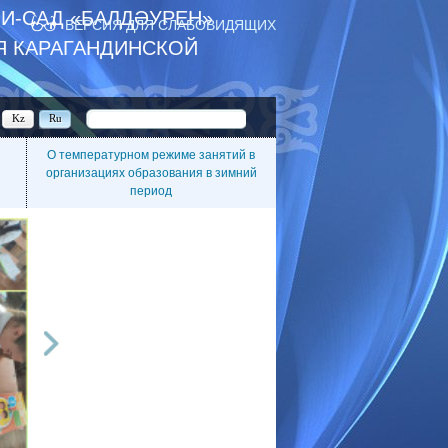
И-САД «БАЛДӘУРЕН»
ВЕРСИЯ ДЛЯ СЛАБОВИДЯЩИХ
Я КАРАГАНДИНСКОЙ
Kz
Ru
О температурном режиме занятий в
организациях образования в зимний
период