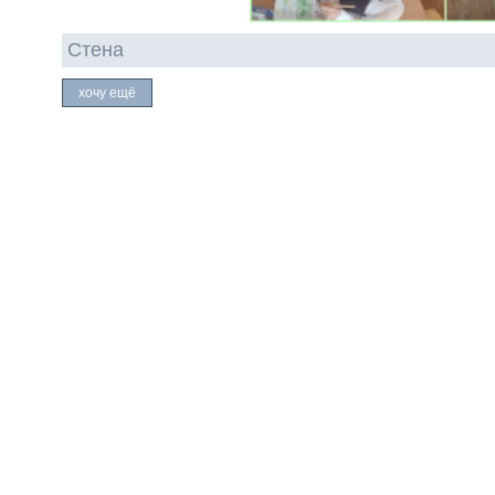
Стена
хочу ещё