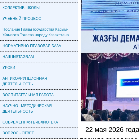
КОЛЛЕКТИВ ШКОЛЫ
УЧЕБНЫЙ ПРОЦЕСС
Послание Главы государства Касым-
Жомарта Токаева народу Казахстана
НОРМАТИВНО-ПРАВОВАЯ БАЗА
НАШ INSTAGRAM
УРОКИ
АНТИКОРРУПЦИОННАЯ
ДЕЯТЕЛЬНОСТЬ
ВОСПИТАТЕЛЬНАЯ РАБОТА
НАУЧНО - МЕТОДИЧЕСКАЯ
ДЕЯТЕЛЬНОСТЬ
СОВРЕМЕННАЯ БИБЛИОТЕКА
22 мая 2026 год
ВОПРОС - ОТВЕТ