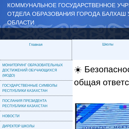
КОММУНАЛЬНОЕ ГОСУДАРСТВЕННОЕ УЧР
ОТДЕЛА ОБРАЗОВАНИЯ ГОРОДА БАЛХАШ 
ОБЛАСТИ
Школы
Главная
МОНИТОРИНГ ОБРАЗОВАТЕЛЬНЫХ
☀️ Безопасно
ДОСТИЖЕНИЙ ОБУЧАЮЩИХСЯ
(МОДО)
общая ответс
ГОСУДАРСТВЕННЫЕ СИМВОЛЫ
РЕСПУБЛИКИ КАЗАХСТАН
ПОСЛАНИЯ ПРЕЗИДЕНТА
РЕСПУБЛИКИ КАЗАХСТАН
НОВОСТИ
ДИРЕКТОР ШКОЛЫ