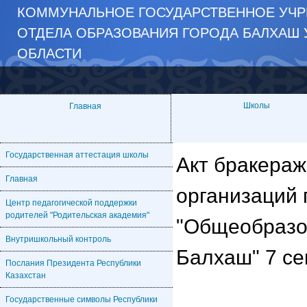
КОММУНАЛЬНОЕ ГОСУДАРСТВЕННОЕ УЧР
ОТДЕЛА ОБРАЗОВАНИЯ ГОРОДА БАЛХАШ 
ОБЛАСТИ
Школы
Главная
Государственная аттестация школы
Акт бракераж
Главная
организаций 
Центр педагогической поддержки
родителей "Родительская академия"
"Общеобразо
Внутришкольный контроль
Балхаш" 7 се
Послания Президента Республики
Казахстан
Государственные символы Республики