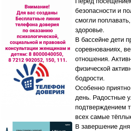
Перед посещением
безопасности и по
смогли поплавать,
здоровье.
В бассейне дети п
соревнованиях, в
отношения. Актив
физической активн
бодрости.
Особенно приятно
день. Радостные у
подтверждением т
всех самые тёплы
В завершение дня