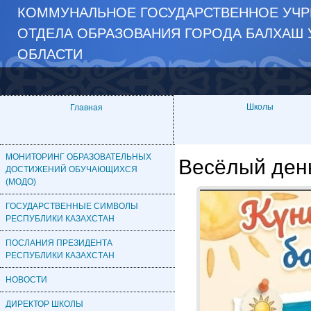
КОММУНАЛЬНОЕ ГОСУДАРСТВЕННОЕ УЧР
ОТДЕЛА ОБРАЗОВАНИЯ ГОРОДА БАЛХАШ 
ОБЛАСТИ
Школы
Главная
МОНИТОРИНГ ОБРАЗОВАТЕЛЬНЫХ
Весёлый день
ДОСТИЖЕНИЙ ОБУЧАЮЩИХСЯ
(МОДО)
ГОСУДАРСТВЕННЫЕ СИМВОЛЫ
РЕСПУБЛИКИ КАЗАХСТАН
ПОСЛАНИЯ ПРЕЗИДЕНТА
РЕСПУБЛИКИ КАЗАХСТАН
НОВОСТИ
ДИРЕКТОР ШКОЛЫ