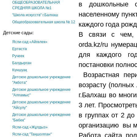
ОБЩЕОБРАЗОВАТЕЛЬНАЯ
в дошкольные о
СРЕДНЯЯ ШКОЛА №1
населенному пункт
"Школа искусств" г.Балхаш
Общеобразовательная школа № 12
каждого года рожд
Детские сады:
В связи с чем, п
Ясли-сад «Айгөлек»
orda.kz/ru нумер
Ертөстік
для каждого го
Ручеек
Балдырган
постановки полно
Күншуақ
Возрастная пери
Детское дошкольное учреждение
"Акбота"
возрасту (полных 
Детское дошкольное учреждение
г.Балхаш во мног
"Алпамыс"
Детское дошкольное учреждение
3 лет. Просмотре
"Айсулу"
в группах от 2 до
Детское дошкольное учреждение
"Бөбек"
организацию вы мож
Ясли-сад «Жұлдыз»
Работа сайта по
Ясли-сад "Таңшолпан"