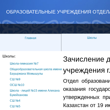
ОБРАЗОВАТЕЛЬНЫЕ УЧРЕЖДЕНИЯ ОТДЕЛ
Школы
Главная
Школы:
Зачисление 
Школа-гимназия №7
учреждения 
Общеобразовательная школа имени
Бауыржана Момышулы
СШ №9
Отдел образовани
ОСШ №10
оказания государ
Школа - лицей №15 имени Алихана
Букейханова
утвержденных пр
СШ №4
Казахстан от 19 
СШ №5